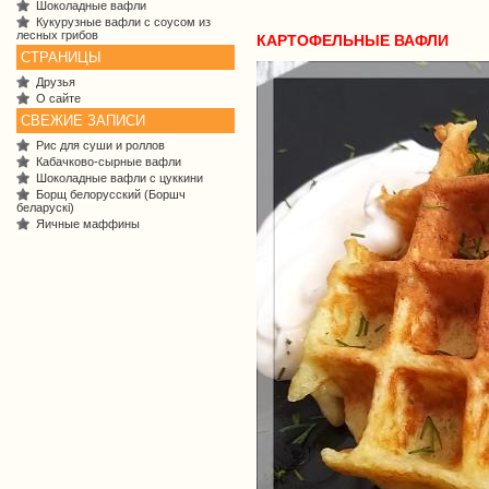
Шоколадные вафли
Кукурузные вафли с соусом из
лесных грибов
КАРТОФЕЛЬНЫЕ ВАФЛИ
СТРАНИЦЫ
Друзья
О сайте
СВЕЖИЕ ЗАПИСИ
Рис для суши и роллов
Кабачково-сырные вафли
Шоколадные вафли с цуккини
Борщ белорусский (Боршч
беларускі)
Яичные маффины