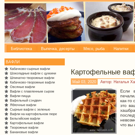
Библиотека
Выпечка, десерты
Мясо, рыба
Напитки
ВАФЛИ
Кабачково-сырные вафли
Картофельные ва
Шоколадные вафли с цуккини
Шпинатно-творожные вафли
Май 03, 2020
Автор: Наталья Х
Кабачково-творожные вафли
Овсяные вафли
Если 
Вафли с плавленным сыром
печали
Вафли-пицца
как-то
Вафельный сэндвич
Яблочные вафли
это ва
Сырные вафли с зеленью
хашб
Вафли на картофельном пюре
после
Бельгийские вафли
невозм
Картофельные вафли
что вы
Творожные вафли
Банановые вафли