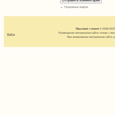
←
Творожные вафли
Прысмакі з кішэні
© 2008-2025
Размещение материалов сайта только с пи
Войти
При копировании материалов сайта а