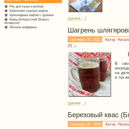
Рис для суши и роллов
Кабачково-сырные вафли
Шоколадные вафли с цуккини
(далее…)
Борщ белорусский (Боршч
беларускі)
Яичные маффины
Шагрень шлягяро
Сентябрь 03, 2011
Автор: Ната
(4) →
В сво
ингред
на дел
и так ж
(далее…)
Березовый квас (Б
Сентябрь 08, 2009
Автор: Ната