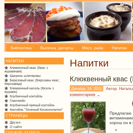
Библиотека
Выпечка, десерты
Мясо, рыба
Напитки
Напитки
НАПИТКИ
Клюквенный квас (Квас з
журавiнамi)
Шагрень шлягяровы
Клюквенный квас (
Березовый квас (Бярозавы квас;
бярозавіца)
Клюквенный кисель (Кiсель з
Декабрь 24, 2011
Автор: Натал
журавiн)
комментариев →
Клубничный коктейль
Глинтвейн
Клубничный пряный коктейль
Коктейль "Зеленый Космополитен"
Предлагаю 
СТРАНИЦЫ
витаминам
хорош он в 
Друзья
О сайте
СВЕЖИЕ ЗАПИСИ