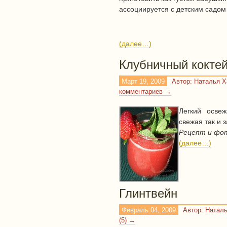
ассоциируется с детским садом
(далее…)
Клубничный кокте
Март 19, 2009
Автор: Наталья 
комментариев →
Легкий осве
свежая так и 
Рецепт и фо
(далее…)
Глинтвейн
Февраль 04, 2009
Автор: Натал
(5) →