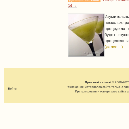
(5) →
Изумительны
несколько ра
процедила к
будет вкус
процеженный
(далее…)
Прысмакі з кішэні
© 2008-2025
Размещение материалов сайта только с пи
Войти
При копировании материалов сайта а