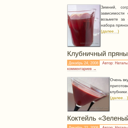
Зимний, сог
зависимости 
возьмете за
набора прянос
(далее…)
Клубничный пряны
Декабрь 24, 2008
Автор: Натал
комментариев →
Очень вк
приготов
клубники.
(далее…
Коктейль «Зелены
Декабрь 22, 2008
Автор: Натал