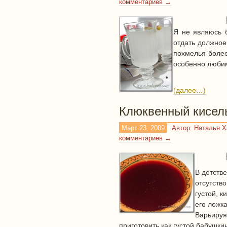
комментариев →
Я не являюсь 
отдать должное
похмелья более
особенно любим
(далее…)
Клюквенный кисель 
Март 23, 2009
Автор: Наталья 
комментариев →
В детств
отсутств
густой, 
его ложка
Варьируя
приготовить как густой бабушки