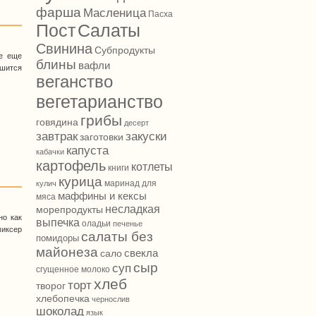
фарша
Масленица
Пасха
Салаты
Пост
Свинина
Субпродукты
се еще
блины
вафли
ешится
веганство
вегетарианство
грибы
говядина
десерт
завтрак
закуски
заготовки
капуста
кабачки
картофель
котлеты
книги
курица
маринад для
кулич
маффины и кексы
мяса
несладкая
морепродукты
но как
выпечка
оладьи
печенье
миксер
салаты без
помидоры
майонеза
свекла
сало
сыр
суп
сгущенное молоко
хлеб
торт
творог
хлебопечка
чернослив
шоколад
язык