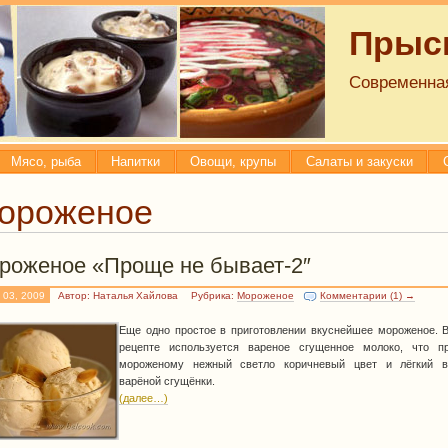
Прысм
Современная
Мясо, рыба
Напитки
Овощи, крупы
Салаты и закуски
ороженое
роженое «Проще не бывает-2″
 03, 2009
Автор: Наталья Хайлова
Рубрика:
Мороженое
Комментарии (1) →
Еще одно простое в приготовлении вкуснейшее мороженое. 
рецепте используется вареное сгущенное молоко, что пр
мороженому нежный светло коричневый цвет и лёгкий в
варёной сгущёнки.
(далее…)