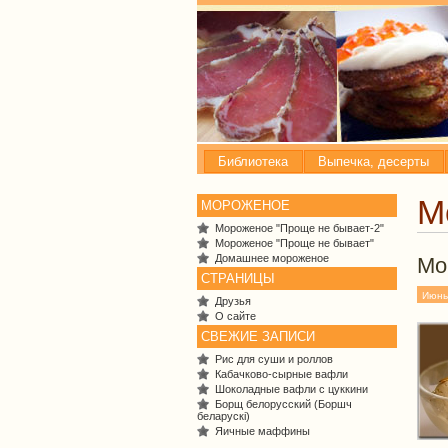
Библиотека
Выпечка, десерты
М
МОРОЖЕНОЕ
Мороженое "Проще не бывает-2"
Мороженое "Проще не бывает"
Домашнее мороженое
Мо
СТРАНИЦЫ
Июнь
Друзья
О сайте
СВЕЖИЕ ЗАПИСИ
Рис для суши и роллов
Кабачково-сырные вафли
Шоколадные вафли с цуккини
Борщ белорусский (Боршч
беларускі)
Яичные маффины