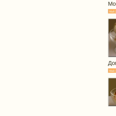
Мо
Май 
До
Май 