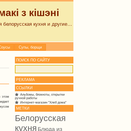
акі з кішэні
 белорусская кухня и другие…
Соусы
Супы, борщи
ПОИСК ПО САЙТУ
РЕКЛАМА
ССЫЛКИ
Альбомы, блокноты, открытки
В этом
ручной работы
идает
Интернет-магазин "Хлеб дома"
кусом
МЕТКИ
Белорусская
кухня
Блюда из