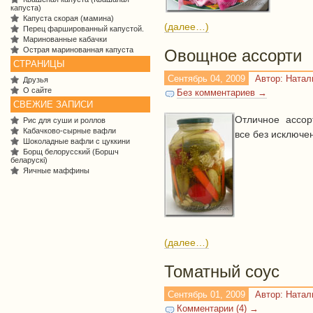
капуста)
Капуста скорая (мамина)
(далее…)
Перец фаршированный капустой.
Маринованные кабачки
Острая маринованная капуста
Овощное ассорти
СТРАНИЦЫ
Сентябрь 04, 2009
Автор: Ната
Друзья
О сайте
Без комментариев →
СВЕЖИЕ ЗАПИСИ
Отличное ассор
Рис для суши и роллов
Кабачково-сырные вафли
все без исключен
Шоколадные вафли с цуккини
Борщ белорусский (Боршч
беларускі)
Яичные маффины
(далее…)
Томатный соус
Сентябрь 01, 2009
Автор: Ната
Комментарии (4) →