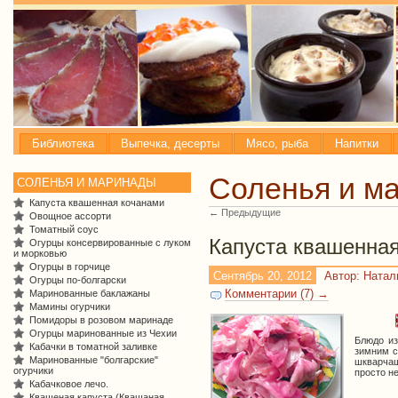
Библиотека
Выпечка, десерты
Мясо, рыба
Напитки
Соленья и м
СОЛЕНЬЯ И МАРИНАДЫ
Капуста квашенная кочанами
← Предыдущие
Овощное ассорти
Томатный соус
Капуста квашенна
Огурцы консервированные с луком
и морковью
Огурцы в горчице
Сентябрь 20, 2012
Автор: Ната
Огурцы по-болгарски
Комментарии (7) →
Маринованные баклажаны
Мамины огурчики
Помидоры в розовом маринаде
Огурцы маринованные из Чехии
Блюдо из
Кабачки в томатной заливке
зимним с
Маринованные "болгарские"
шкварча
огурчики
просто не
Кабачковое лечо.
Квашеная капуста (Квашаная