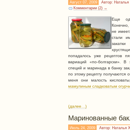
Август 07, 2009
Автор: Наталья
Комментарии (2) →
Еще оди
Конечно,
не имеет
стали и
закатки
хрустя
попадалось уже рецептов пя
вариаций «по-болгарски». В
специй и маринада в банку за
по этому рецепту получаются 
меня они малость кисловаты
мамулиным сладковатым огурч
(далее…)
Маринованные ба
Июль 24, 2009
Автор: Наталья 