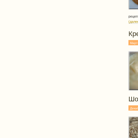
рецеп
(дале
Кр
Март
Шо
Дека