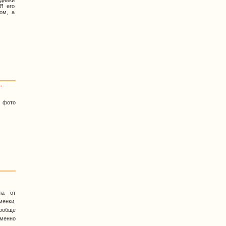
дники
Я его
ом, а
 →
 фото
ла от
менки,
ообще
именно