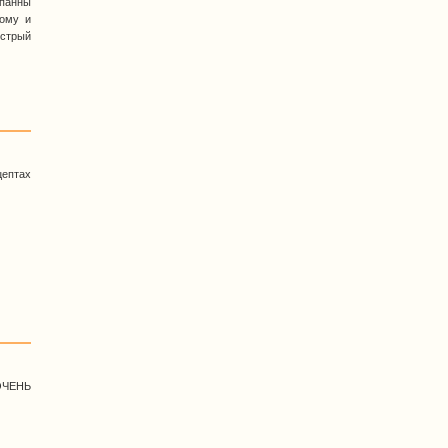
ипанны
тому и
ыстрый
ептах
ОЧЕНЬ