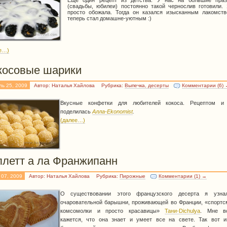
Еще один рецепт из детства. У нас на большие праз
(свадьбы, юбилеи) постоянно такой чернослив готовили. 
просто обожала. Тогда он казался изысканным лакомств
теперь стал домашне-уютным :)
е…)
косовые шарики
ль 25, 2009
Автор: Наталья Хайлова
Рубрика:
Выпечка, десерты
Комментарии (6)
Вкусные конфетки для любителей кокоса. Рецептом и
поделилась
Алла-Ekonomist
.
(далее…)
ллетт а ла Франжипанн
 07, 2009
Автор: Наталья Хайлова
Рубрика:
Пирожные
Комментарии (1) →
О существовании этого французского десерта я узна
очаровательной барышни, проживающей во Франции, «спортс
комсомолки и просто красавицы»
Тани-Dichulya
. Мне в
кажется, что она знает и умеет все на свете. Так вот 