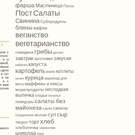
фарша
Масленица
Пасха
Салаты
Пост
Свинина
Субпродукты
блины
вафли
веганство
вегетарианство
) →
грибы
говядина
али с
десерт
очно-
завтрак
закуски
заготовки
а я и
самой.
капуста
кабачки
ожные
картофель
а дело
котлеты
книги
 и тут
курица
т я не
маринад для
кулич
, а с
маффины и кексы
мяса
аю вам
 кухню
несладкая
морепродукты
выпечка
оладьи
печенье
салаты без
помидоры
майонеза
свекла
сало
сыр
суп
сгущенное молоко
хлеб
торт
творог
хлебопечка
чернослив
жного
шоколад
язык