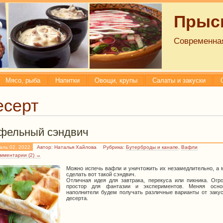
Прысм
Современная
Мясо, рыба
Напитки
Овощи, крупы
Салаты и закуски
есерт
фельный сэндвич
аль 02, 2022
Автор: Наталья Хайлова
Рубрика:
Бутерброды и канапе
,
Вафли
мментарии (2) →
Можно испечь вафли и уничтожить их незамедлительно, а 
сделать вот такой сэндвич.
Отличная идея для завтрака, перекуса или пикника. Огр
простор для фантазии и экспериментов. Меняя осн
наполнители будем получать различные варианты от закус
десерта.