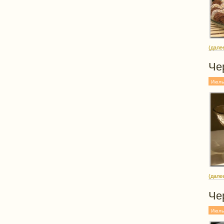
(дале
Че
Июль
(дале
Че
Июль