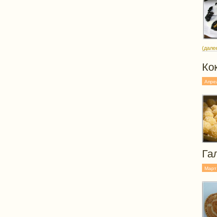
(дале
Ко
Апре
Га
Март