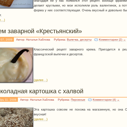
благодаря ей у нас появился этот рецепт. Вообще франж
делают круглыми, но мои исполняли роль валентинок, а по
форма у них соответствующая. Очень вкусный и довольно б
т.
е…)
ем заварной «Крестьянский»
 07, 2009
Автор: Наталья Хайлова
Рубрика:
Выпечка, десерты
Комментарии (2) →
Классический рецепт заварного крема. Пригодится в рец
французской выпечки и десертов.
(далее…)
коладная картошка с халвой
брь 11, 2008
Автор: Наталья Хайлова
Рубрика:
Пирожные
Комментарии (4) →
Эта картошка совсем не похожа на магазинную, но она 
вкусная!
(далее…)