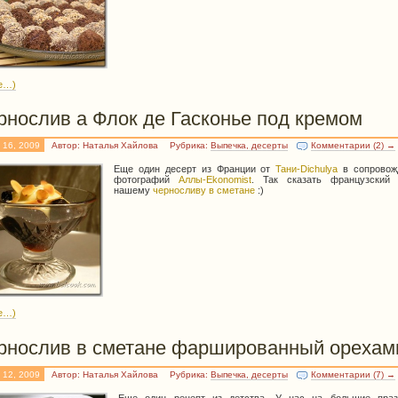
е…)
рнослив а Флок де Гасконье под кремом
 16, 2009
Автор: Наталья Хайлова
Рубрика:
Выпечка, десерты
Комментарии (2) →
Еще один десерт из Франции от
Тани-Dichulya
в сопровож
фотографий
Аллы-Ekonomist
. Так сказать французский 
нашему
черносливу в сметане
:)
е…)
рнослив в сметане фаршированный орехам
 12, 2009
Автор: Наталья Хайлова
Рубрика:
Выпечка, десерты
Комментарии (7) →