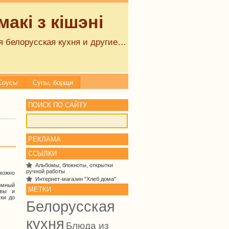
акі з кішэні
 белорусская кухня и другие…
Соусы
Супы, борщи
ПОИСК ПО САЙТУ
РЕКЛАМА
ССЫЛКИ
Альбомы, блокноты, открытки
ручной работы
можно
Интернет-магазин "Хлеб дома"
омный
МЕТКИ
овы и
ки до
Белорусская
кухня
Блюда из