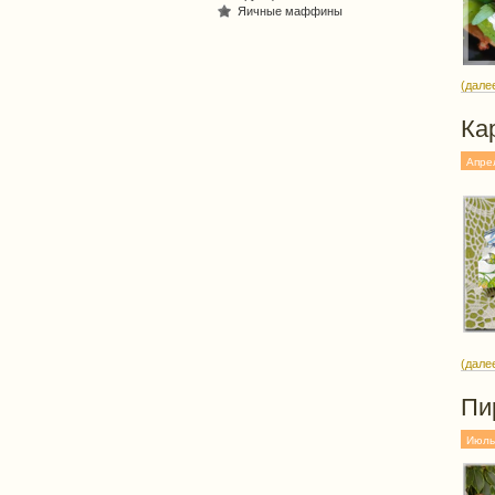
Яичные маффины
(дале
Ка
Апре
(дале
Пи
Июль