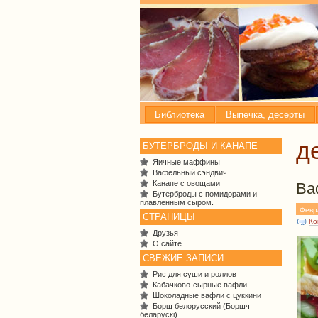
Библиотека
Выпечка, десерты
д
БУТЕРБРОДЫ И КАНАПЕ
Яичные маффины
Вафельный сэндвич
Канапе с овощами
Ва
Бутерброды с помидорами и
плавленным сыром.
Февр
СТРАНИЦЫ
Ко
Друзья
О сайте
СВЕЖИЕ ЗАПИСИ
Рис для суши и роллов
Кабачково-сырные вафли
Шоколадные вафли с цуккини
Борщ белорусский (Боршч
беларускі)