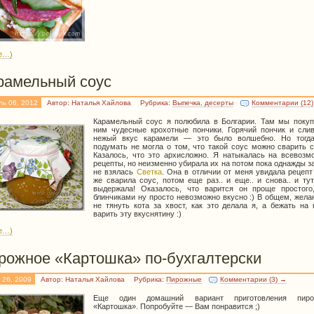
е…)
рамельный соус
ль 06, 2012
Автор: Наталья Хайлова
Рубрика:
Выпечка, десерты
Комментарии (12
Карамельный соус я полюбила в Болгарии. Там мы покуп
ним чудесные крохотные пончики. Горячий пончик и слив
нежый вкус карамели — это было волшебно. Но тогд
подумать не могла о том, что такой соус можно сварить 
Казалось, что это архисложно. Я натыкалась на всевозм
рецепты, но неизменно убирала их на потом пока однажды з
не взялась
Светка
. Она в отличии от меня увидала рецепт
же сварила соус, потом еще раз.. и еще.. и снова.. и ту
выдержала! Оказалось, что варится он проще простого
блинчиками ну просто невозможно вкусно :) В общем, жел
не тянуть кота за хвост, как это делала я, а бежать на
варить эту вкуснятину :)
е…)
рожное «Картошка» по-бухгалтерски
 26, 2009
Автор: Наталья Хайлова
Рубрика:
Пирожные
Комментарии (3) →
Еще один домашний вариант приготовления пиро
«Картошка». Попробуйте — Вам понравится ;)